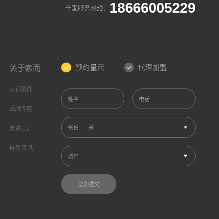
18666005229
全国服务热线：
预约量尺
代理加盟
关于索而
认识索而
姓名
电话
品牌专区
省份
走进工厂
最新资讯
城市
立即提交