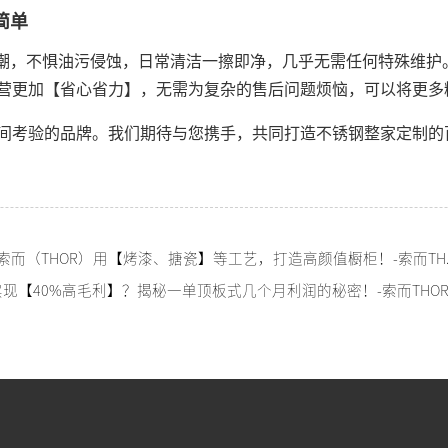
简单
防潮，不惧油污侵蚀，日常清洁一擦即净，几乎无需任何特殊维护
营更加【省心省力】，无需为复杂的售后问题烦恼，可以将更多
间考验的品牌。我们期待与您携手，共同打造不锈钢整家定制的
上一篇：谁说不锈钢
实现【40%高毛利】？揭秘一单顶板式几个月利润的秘密！-索而THO