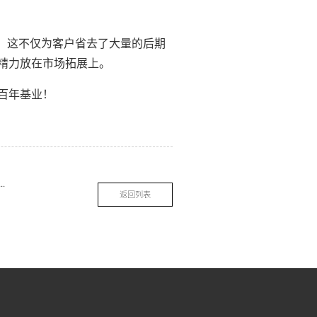
。这不仅为客户省去了大量的后期
精力放在市场拓展上。
百年基业！
是“冰冷”的？索而（THOR）用【烤漆、搪瓷】等工艺，打造高颜值橱柜！-索而THOR
返回列表
R