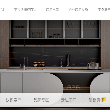
定制
不锈钢橱柜百科
厨房电器
户外厨房设施
案例展
认识索而
品牌专区
走进工厂
最新资讯