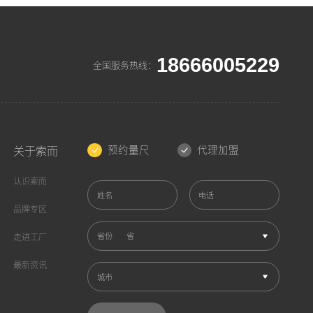
18666005229
全国服务热线：
预约量尺
代理加盟
关于索而
认识索而
姓名
电话
品牌专区
省份
走进工厂
最新资讯
城市