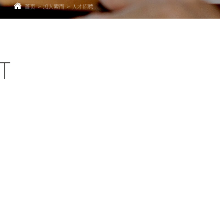
首页
>
加入索而
>
人才招聘
T