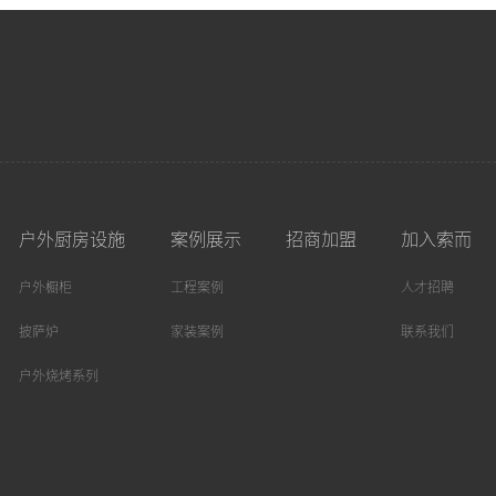
户外厨房设施
案例展示
招商加盟
加入索而
户外橱柜
工程案例
人才招聘
披萨炉
家装案例
联系我们
户外烧烤系列