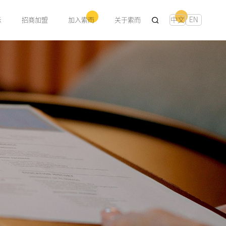
中文
EN
示
招商加盟
加入索而
关于索而