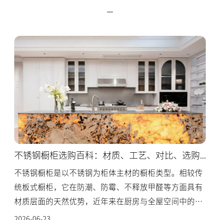
不锈钢橱柜选购百科：材质、工艺、对比、选购与服务全解
不锈钢橱柜是以不锈钢为柜体主材的橱柜类型。相较传
统板式橱柜，它在防潮、防霉、不释放甲醛等方面具有
材质层面的天然优势，近年来在厨房与全屋空间中的应
用持续增长，是家居行业整体承压背景下少数保持增长
2026-06-23