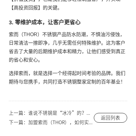
【高投资回报】的关键。
3. 零维护成本，让客户更省心
索而（THOR）不锈钢产品防水防潮，不惧油污侵蚀，
日常清洁一擦即净，几乎无需任何特殊维护。这为客户
省去了大量的后期维护成本和精力，让他们感受到真正
的省心和安心。
选择索而，就是选择一个经得起时间考验的品牌。我们
期待与您携手，共同打造不锈钢整家定制的百年基业！
上一篇：谁说不锈钢是“冰冷”的？索而（THOR）用【烤漆、搪瓷】等工艺，打造高颜值橱柜！-索而THOR
返回列表
下一篇：加盟索而（THOR），如何实现【40%高毛利】？一单顶板式几个月利润的秘密！-索而THOR