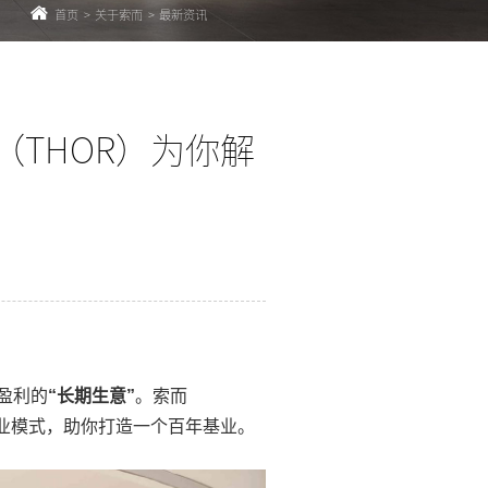
首页
>
关于索而
>
最新资讯
THOR）为你解
盈利的
“长期生意”
。索而
业模式，助你打造一个百年基业。