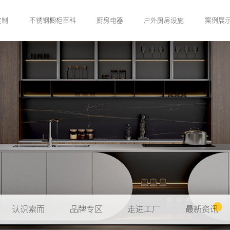
定制
不锈钢橱柜百科
厨房电器
户外厨房设施
案例展
认识索而
品牌专区
走进工厂
最新资讯