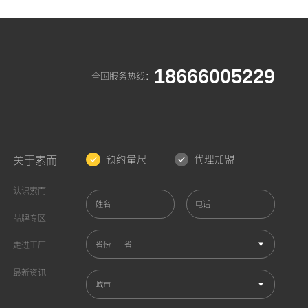
18666005229
全国服务热线：
预约量尺
代理加盟
关于索而
认识索而
姓名
电话
品牌专区
省份
走进工厂
最新资讯
城市