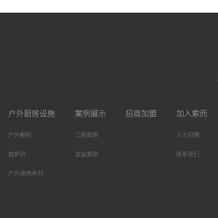
户外厨房设施
案例展示
招商加盟
加入索而
户外橱柜
工程案例
人才招聘
披萨炉
家装案例
联系我们
户外烧烤系列