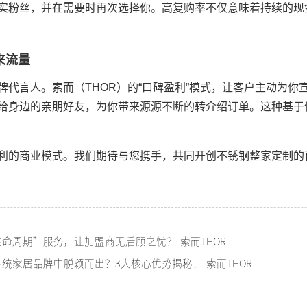
实粉丝，并在需要时再次选择你。高复购率不仅意味着持续的现
来流量
牌代言人。索而（THOR）的“口碑盈利”模式，让客户主动为你
给身边的亲朋好友，为你带来源源不断的转介绍订单。这种基于
利的商业模式。我们期待与您携手，共同开创不锈钢整家定制的
生命周期”服务，让加盟商无后顾之忧？-索而THOR
传统家居品牌中脱颖而出？3大核心优势揭秘！-索而THOR