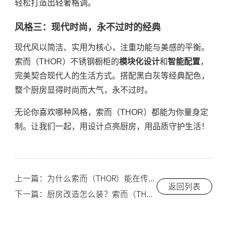
轻松打造出轻奢格调。
风格三：现代时尚，永不过时的经典
现代风以简洁、实用为核心，注重功能与美感的平衡。
索而（THOR）不锈钢橱柜的
模块化设计
和
智能配置
，
完美契合现代人的生活方式。搭配黑白灰等经典配色，
整个厨房显得时尚而大气，永不过时。
无论你喜欢哪种风格，索而（THOR）都能为你量身定
制。让我们一起，用设计点亮厨房，用品质守护生活！
上一篇：为什么索而（THOR）能在传统家居品牌中脱颖而出？3大核心优势揭秘！-索而THOR
返回列表
下一篇：厨房改造怎么装？索而（THOR）带你告别老旧厨房，焕然一新！-索而THOR