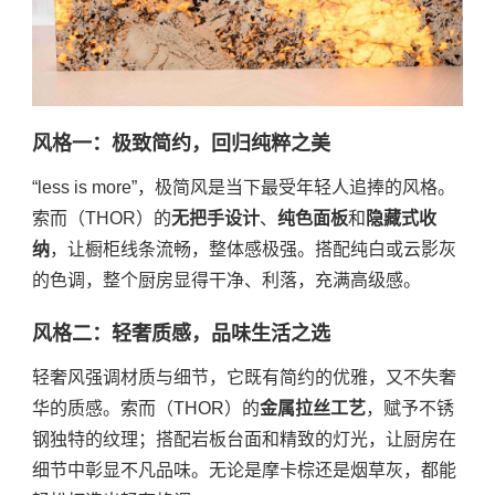
风格一：极致简约，回归纯粹之美
“less is more”，极简风是当下最受年轻人追捧的风格。
索而（THOR）的
无把手设计
、
纯色面板
和
隐藏式收
纳
，让橱柜线条流畅，整体感极强。搭配纯白或云影灰
的色调，整个厨房显得干净、利落，充满高级感。
风格二：轻奢质感，品味生活之选
轻奢风强调材质与细节，它既有简约的优雅，又不失奢
华的质感。索而（THOR）的
金属拉丝工艺
，赋予不锈
钢独特的纹理；搭配岩板台面和精致的灯光，让厨房在
细节中彰显不凡品味。无论是摩卡棕还是烟草灰，都能