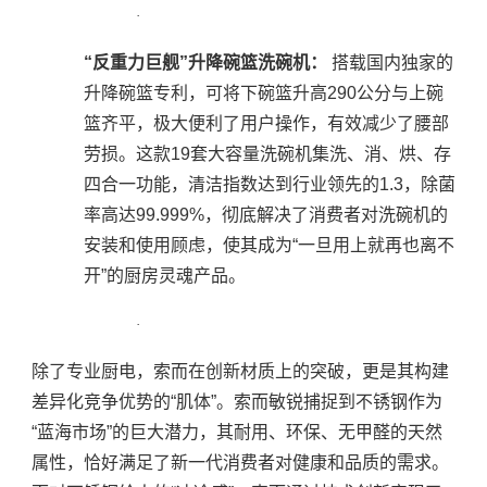
·
“反重力巨舰”升降碗篮洗碗机：
搭载国内独家的
升降碗篮专利，可将下碗篮升高290公分与上碗
篮齐平，极大便利了用户操作，有效减少了腰部
劳损。这款19套大容量洗碗机集洗、消、烘、存
四合一功能，清洁指数达到行业领先的1.3，除菌
率高达99.999%，彻底解决了消费者对洗碗机的
安装和使用顾虑，使其成为“一旦用上就再也离不
开”的厨房灵魂产品。
·
除了专业厨电，索而在创新材质上的突破，更是其构建
差异化竞争优势的
“肌体”。索而敏锐捕捉到不锈钢作为
“蓝海市场”的巨大潜力，其耐用、环保、无甲醛的天然
属性，恰好满足了新一代消费者对健康和品质的需求。