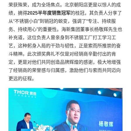
荣获殊荣，成为全场焦点。北京朝阳店更是以惊人的成
绩，摘得
2025半年度销售冠军
的桂冠，其负责人分享了
从
“不锈钢小白”到销冠的蜕变，强调了“专注、持续服
务、持续用心”的重要性。
海新集团
董事长
杨敬辉先生
也
补充道，这位负责人曾亲身到不锈钢工厂打工学习工
艺，这种躬身入局的干劲与韧性，正是索而所推崇的奋
斗精神。此次颁奖典礼不仅是对经销商辛勤付出的肯
定，更是对他们共同创造品牌辉煌的感谢，极大地增强
了经销商的荣誉感与归属感，激励他们与索而共同迈向
更远的征程。