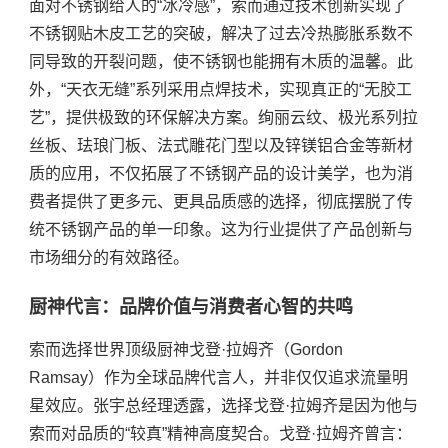
面对不锈钢给人的“冰冷感”，索而通过技术创新实现了
不锈钢贴
木
皮工艺的突破，解决了过去冷热膨胀系数不
同导致的开裂问题，使不锈钢也能拥有木质的温馨。此
外，
“天衣无缝”系列采用点焊技术，实现真正的“无胶工
艺”，提供极致的环保解决方案。
绚丽
云纹、极光系列拉
丝板、珐琅门板、法式雕花门型以及锌镁铝合金等新材
质的应用，不仅拓展了不锈钢产品的设计美学，也为消
费者提供了更多元、更具品质感的选择，彻底摆脱了传
统不锈钢产品的单一印象。这为行业提供了产品创新与
市场细分的有效路径。
厨神代言：品牌价值与消费者心智的共鸣
索而选择世界顶级厨神戈登
·拉姆齐（Gordon
Ramsay）作为全球品牌代言人，并非仅仅追求流量明
星效应。张宇总经理透露，选择戈登·拉姆齐是因为他与
索而对品质的“较真”精神高度契合。戈登·拉姆齐曾言：