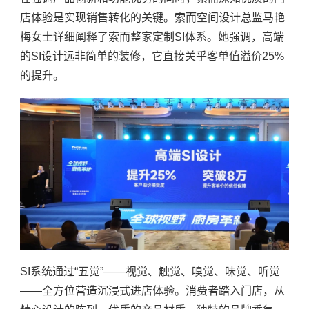
店体验是实现销售转化的关键。索而空间设计总监马艳
梅女士详细阐释了索而整家定制
SI
体系
。她强调，高端
的
SI设计远非简单的装修，它直接关乎客单值溢价25%
的提升。
S
I
系统通过“五觉”——视觉、触觉、嗅觉、味觉、听觉
——全方位营造沉浸式进店体验。消费者踏入门店，从